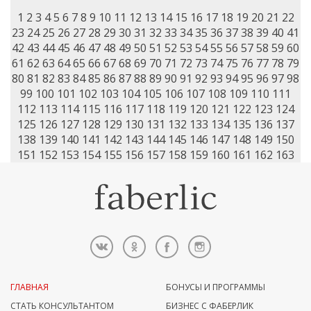
1
2
3
4
5
6
7
8
9
10
11
12
13
14
15
16
17
18
19
20
21
22
23
24
25
26
27
28
29
30
31
32
33
34
35
36
37
38
39
40
41
42
43
44
45
46
47
48
49
50
51
52
53
54
55
56
57
58
59
60
61
62
63
64
65
66
67
68
69
70
71
72
73
74
75
76
77
78
79
80
81
82
83
84
85
86
87
88
89
90
91
92
93
94
95
96
97
98
99
100
101
102
103
104
105
106
107
108
109
110
111
112
113
114
115
116
117
118
119
120
121
122
123
124
125
126
127
128
129
130
131
132
133
134
135
136
137
138
139
140
141
142
143
144
145
146
147
148
149
150
151
152
153
154
155
156
157
158
159
160
161
162
163
ГЛАВНАЯ
БОНУСЫ И ПРОГРАММЫ
СТАТЬ КОНСУЛЬТАНТОМ
БИЗНЕС С ФАБЕРЛИК