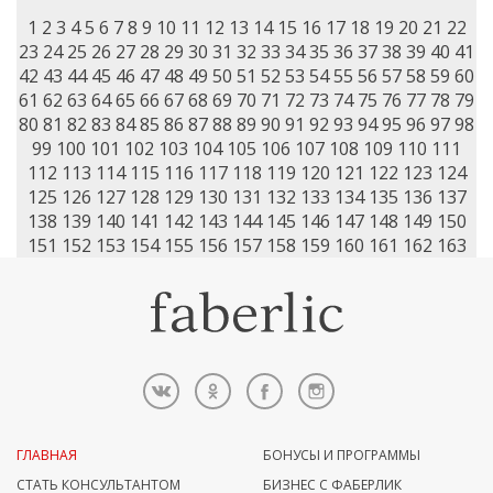
1
2
3
4
5
6
7
8
9
10
11
12
13
14
15
16
17
18
19
20
21
22
23
24
25
26
27
28
29
30
31
32
33
34
35
36
37
38
39
40
41
42
43
44
45
46
47
48
49
50
51
52
53
54
55
56
57
58
59
60
61
62
63
64
65
66
67
68
69
70
71
72
73
74
75
76
77
78
79
80
81
82
83
84
85
86
87
88
89
90
91
92
93
94
95
96
97
98
99
100
101
102
103
104
105
106
107
108
109
110
111
112
113
114
115
116
117
118
119
120
121
122
123
124
125
126
127
128
129
130
131
132
133
134
135
136
137
138
139
140
141
142
143
144
145
146
147
148
149
150
151
152
153
154
155
156
157
158
159
160
161
162
163
ГЛАВНАЯ
БОНУСЫ И ПРОГРАММЫ
СТАТЬ КОНСУЛЬТАНТОМ
БИЗНЕС С ФАБЕРЛИК