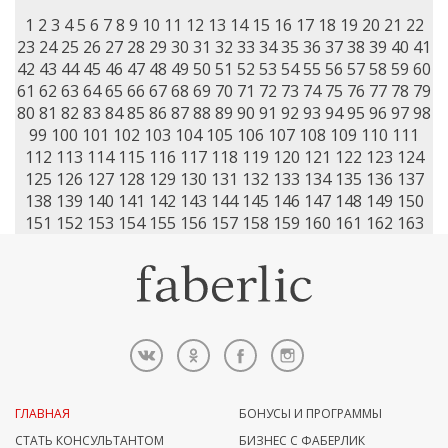
1
2
3
4
5
6
7
8
9
10
11
12
13
14
15
16
17
18
19
20
21
22
23
24
25
26
27
28
29
30
31
32
33
34
35
36
37
38
39
40
41
42
43
44
45
46
47
48
49
50
51
52
53
54
55
56
57
58
59
60
61
62
63
64
65
66
67
68
69
70
71
72
73
74
75
76
77
78
79
80
81
82
83
84
85
86
87
88
89
90
91
92
93
94
95
96
97
98
99
100
101
102
103
104
105
106
107
108
109
110
111
112
113
114
115
116
117
118
119
120
121
122
123
124
125
126
127
128
129
130
131
132
133
134
135
136
137
138
139
140
141
142
143
144
145
146
147
148
149
150
151
152
153
154
155
156
157
158
159
160
161
162
163
ГЛАВНАЯ
БОНУСЫ И ПРОГРАММЫ
СТАТЬ КОНСУЛЬТАНТОМ
БИЗНЕС С ФАБЕРЛИК