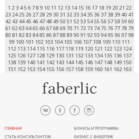
1
2
3
4
5
6
7
8
9
10
11
12
13
14
15
16
17
18
19
20
21
22
23
24
25
26
27
28
29
30
31
32
33
34
35
36
37
38
39
40
41
42
43
44
45
46
47
48
49
50
51
52
53
54
55
56
57
58
59
60
61
62
63
64
65
66
67
68
69
70
71
72
73
74
75
76
77
78
79
80
81
82
83
84
85
86
87
88
89
90
91
92
93
94
95
96
97
98
99
100
101
102
103
104
105
106
107
108
109
110
111
112
113
114
115
116
117
118
119
120
121
122
123
124
125
126
127
128
129
130
131
132
133
134
135
136
137
138
139
140
141
142
143
144
145
146
147
148
149
150
151
152
153
154
155
156
157
158
159
160
161
162
163
ГЛАВНАЯ
БОНУСЫ И ПРОГРАММЫ
СТАТЬ КОНСУЛЬТАНТОМ
БИЗНЕС С ФАБЕРЛИК