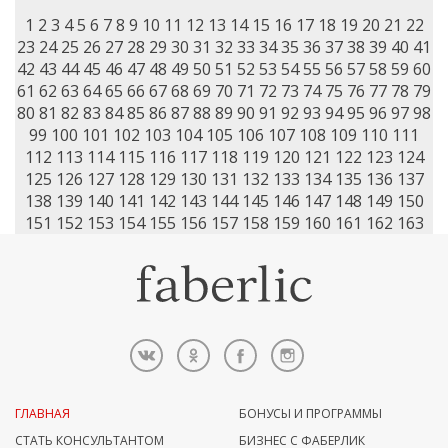
1
2
3
4
5
6
7
8
9
10
11
12
13
14
15
16
17
18
19
20
21
22
23
24
25
26
27
28
29
30
31
32
33
34
35
36
37
38
39
40
41
42
43
44
45
46
47
48
49
50
51
52
53
54
55
56
57
58
59
60
61
62
63
64
65
66
67
68
69
70
71
72
73
74
75
76
77
78
79
80
81
82
83
84
85
86
87
88
89
90
91
92
93
94
95
96
97
98
99
100
101
102
103
104
105
106
107
108
109
110
111
112
113
114
115
116
117
118
119
120
121
122
123
124
125
126
127
128
129
130
131
132
133
134
135
136
137
138
139
140
141
142
143
144
145
146
147
148
149
150
151
152
153
154
155
156
157
158
159
160
161
162
163
ГЛАВНАЯ
БОНУСЫ И ПРОГРАММЫ
СТАТЬ КОНСУЛЬТАНТОМ
БИЗНЕС С ФАБЕРЛИК