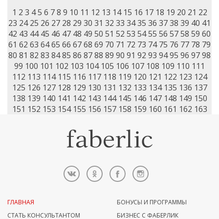
1
2
3
4
5
6
7
8
9
10
11
12
13
14
15
16
17
18
19
20
21
22
23
24
25
26
27
28
29
30
31
32
33
34
35
36
37
38
39
40
41
42
43
44
45
46
47
48
49
50
51
52
53
54
55
56
57
58
59
60
61
62
63
64
65
66
67
68
69
70
71
72
73
74
75
76
77
78
79
80
81
82
83
84
85
86
87
88
89
90
91
92
93
94
95
96
97
98
99
100
101
102
103
104
105
106
107
108
109
110
111
112
113
114
115
116
117
118
119
120
121
122
123
124
125
126
127
128
129
130
131
132
133
134
135
136
137
138
139
140
141
142
143
144
145
146
147
148
149
150
151
152
153
154
155
156
157
158
159
160
161
162
163
ГЛАВНАЯ
БОНУСЫ И ПРОГРАММЫ
СТАТЬ КОНСУЛЬТАНТОМ
БИЗНЕС С ФАБЕРЛИК