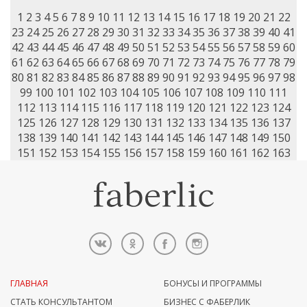
1
2
3
4
5
6
7
8
9
10
11
12
13
14
15
16
17
18
19
20
21
22
23
24
25
26
27
28
29
30
31
32
33
34
35
36
37
38
39
40
41
42
43
44
45
46
47
48
49
50
51
52
53
54
55
56
57
58
59
60
61
62
63
64
65
66
67
68
69
70
71
72
73
74
75
76
77
78
79
80
81
82
83
84
85
86
87
88
89
90
91
92
93
94
95
96
97
98
99
100
101
102
103
104
105
106
107
108
109
110
111
112
113
114
115
116
117
118
119
120
121
122
123
124
125
126
127
128
129
130
131
132
133
134
135
136
137
138
139
140
141
142
143
144
145
146
147
148
149
150
151
152
153
154
155
156
157
158
159
160
161
162
163
ГЛАВНАЯ
БОНУСЫ И ПРОГРАММЫ
СТАТЬ КОНСУЛЬТАНТОМ
БИЗНЕС С ФАБЕРЛИК