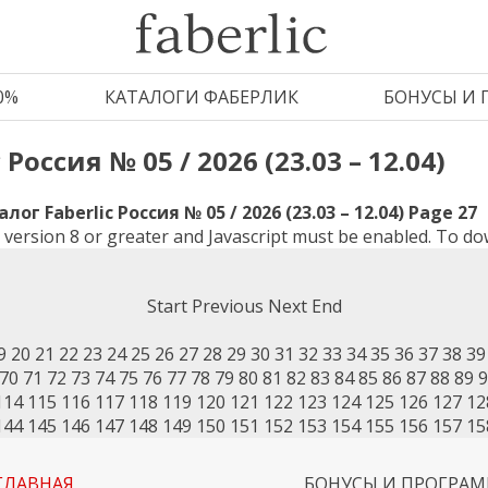
0%
КАТАЛОГИ ФАБЕРЛИК
БОНУСЫ И
Россия № 05 / 2026 (23.03 – 12.04)
ог Faberlic Россия № 05 / 2026 (23.03 – 12.04) Page 27
e version 8 or greater and Javascript must be enabled. To do
Start
Previous
Next
End
9
20
21
22
23
24
25
26
27
28
29
30
31
32
33
34
35
36
37
38
39
70
71
72
73
74
75
76
77
78
79
80
81
82
83
84
85
86
87
88
89
9
114
115
116
117
118
119
120
121
122
123
124
125
126
127
12
144
145
146
147
148
149
150
151
152
153
154
155
156
157
15
ГЛАВНАЯ
БОНУСЫ И ПРОГРА