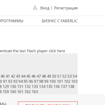
Вход
Регистрация
 ПРОГРАММЫ
БИЗНЕС С FABERLIC
wnload the last Flash player
click here
40
41
42
43
44
45
46
47
48
49
50
51
52
53
54
0
91
92
93
94
95
96
97
98
99
100
101
102
103
8
129
130
131
132
133
134
135
136
137
138
8
159
160
161
162
163
ММЫ