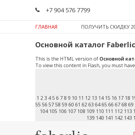
‪+7 904 576 7799
ГЛАВНАЯ
ПОЛУЧИТЬ СКИДКУ 2
Основной каталог Faberlic 
This is the HTML version of
Основной катал
To view this content in Flash, you must hav
1
2
3
4
5
6
7
8
9
10
11
12
13
14
15
16
17
18
1
55
56
57
58
59
60
61
62
63
64
65
66
67
68
69
104
105
106
107
108
109
110
111
112
113
139
140
141
142
143