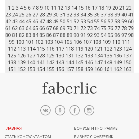
1
2
3
4
5
6
7
8
9
10
11
12
13
14
15
16
17
18
19
20
21
22
23
24
25
26
27
28
29
30
31
32
33
34
35
36
37
38
39
40
41
42
43
44
45
46
47
48
49
50
51
52
53
54
55
56
57
58
59
60
61
62
63
64
65
66
67
68
69
70
71
72
73
74
75
76
77
78
79
80
81
82
83
84
85
86
87
88
89
90
91
92
93
94
95
96
97
98
99
100
101
102
103
104
105
106
107
108
109
110
111
112
113
114
115
116
117
118
119
120
121
122
123
124
125
126
127
128
129
130
131
132
133
134
135
136
137
138
139
140
141
142
143
144
145
146
147
148
149
150
151
152
153
154
155
156
157
158
159
160
161
162
163
ГЛАВНАЯ
БОНУСЫ И ПРОГРАММЫ
СТАТЬ КОНСУЛЬТАНТОМ
БИЗНЕС С ФАБЕРЛИК