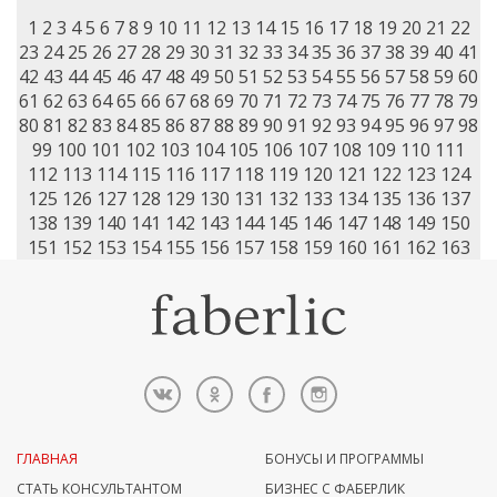
1
2
3
4
5
6
7
8
9
10
11
12
13
14
15
16
17
18
19
20
21
22
23
24
25
26
27
28
29
30
31
32
33
34
35
36
37
38
39
40
41
42
43
44
45
46
47
48
49
50
51
52
53
54
55
56
57
58
59
60
61
62
63
64
65
66
67
68
69
70
71
72
73
74
75
76
77
78
79
80
81
82
83
84
85
86
87
88
89
90
91
92
93
94
95
96
97
98
99
100
101
102
103
104
105
106
107
108
109
110
111
112
113
114
115
116
117
118
119
120
121
122
123
124
125
126
127
128
129
130
131
132
133
134
135
136
137
138
139
140
141
142
143
144
145
146
147
148
149
150
151
152
153
154
155
156
157
158
159
160
161
162
163
ГЛАВНАЯ
БОНУСЫ И ПРОГРАММЫ
СТАТЬ КОНСУЛЬТАНТОМ
БИЗНЕС С ФАБЕРЛИК