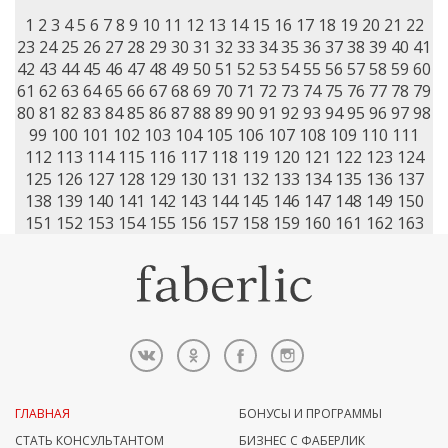
1
2
3
4
5
6
7
8
9
10
11
12
13
14
15
16
17
18
19
20
21
22
23
24
25
26
27
28
29
30
31
32
33
34
35
36
37
38
39
40
41
42
43
44
45
46
47
48
49
50
51
52
53
54
55
56
57
58
59
60
61
62
63
64
65
66
67
68
69
70
71
72
73
74
75
76
77
78
79
80
81
82
83
84
85
86
87
88
89
90
91
92
93
94
95
96
97
98
99
100
101
102
103
104
105
106
107
108
109
110
111
112
113
114
115
116
117
118
119
120
121
122
123
124
125
126
127
128
129
130
131
132
133
134
135
136
137
138
139
140
141
142
143
144
145
146
147
148
149
150
151
152
153
154
155
156
157
158
159
160
161
162
163
ГЛАВНАЯ
БОНУСЫ И ПРОГРАММЫ
СТАТЬ КОНСУЛЬТАНТОМ
БИЗНЕС С ФАБЕРЛИК